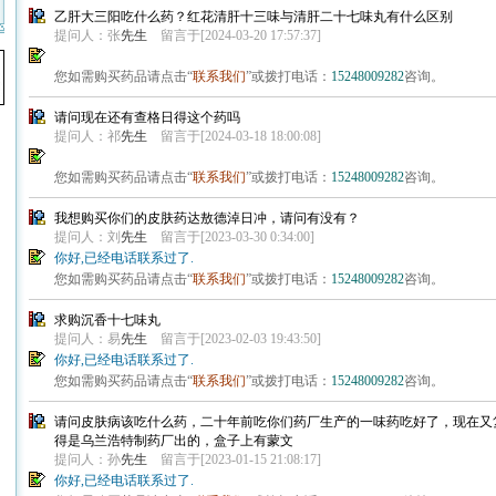
乙肝大三阳吃什么药？红花清肝十三味与清肝二十七味丸有什么区别
提问人：张
先生
留言于[2024-03-20 17:57:37]
您如需购买药品请点击“
联系我们
”或拨打电话：
15248009282
咨询。
请问现在还有查格日得这个药吗
提问人：祁
先生
留言于[2024-03-18 18:00:08]
您如需购买药品请点击“
联系我们
”或拨打电话：
15248009282
咨询。
我想购买你们的皮肤药达敖德淖日冲，请问有没有？
提问人：刘
先生
留言于[2023-03-30 0:34:00]
你好,已经电话联系过了.
您如需购买药品请点击“
联系我们
”或拨打电话：
15248009282
咨询。
求购沉香十七味丸
提问人：易
先生
留言于[2023-02-03 19:43:50]
你好,已经电话联系过了.
您如需购买药品请点击“
联系我们
”或拨打电话：
15248009282
咨询。
请问皮肤病该吃什么药，二十年前吃你们药厂生产的一味药吃好了，现在又
得是乌兰浩特制药厂出的，盒子上有蒙文
提问人：孙
先生
留言于[2023-01-15 21:08:17]
你好,已经电话联系过了.