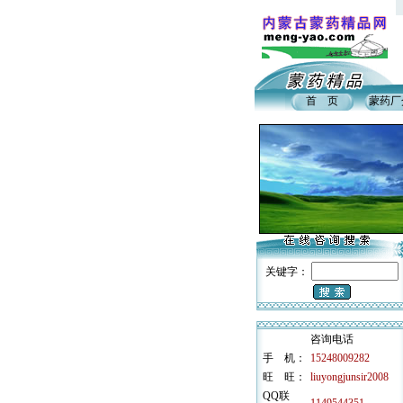
首 页
蒙药厂
关键字：
咨询电话
手 机：
15248009282
旺 旺：
liuyongjunsir2008
QQ联