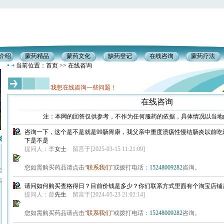
介绍
蒙药精品
蒙药文化
缺药登记
在线咨询
蒙药疗法
当前位置：首页 >> 在线咨询
我想在线咨询一些问题！
在线咨询
注：本网的回答仅供参考，不作为任何服药的依据，具体情况以当地
咨询一下，这个是不是就是99肠胃康，我父亲中重度溃疡性慢结肠炎以前吃
下是不是
提问人：李
女士
留言于[2025-03-15 11:21:09]
您如需购买药品请点击“
联系我们
”或拨打电话：
15248009282
咨询。
请问如何购买查格得日？目前价钱是多少？你们联系方式里面有个淘宝店铺
提问人：曾
先生
留言于[2024-05-23 21:02:14]
您如需购买药品请点击“
联系我们
”或拨打电话：
15248009282
咨询。