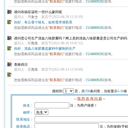
您如需购买药品请点击“
联系我们
”或拨打电话：
15248009282
咨询。
请问布病应该吃一些什么蒙药呢
提问人：周
女士
留言于[2022-08-29 11:33:10]
你好，有云香十味丸，如有需求请联系
您如需购买药品请点击“
联系我们
”或拨打电话：
15248009282
咨询。
请问贵公司生产清血八味胶囊吗？网上卖的清血八味胶囊是贵公司生产的吗
提问人：刚
先生
留言于[2022-08-20 19:05:52]
你好，清血八味胶囊是蒙利中蒙制药生产
您如需购买药品请点击“
联系我们
”或拨打电话：
15248009282
咨询。
查格得日
提问人：栾
先生
留言于[2022-08-14 12:54:09]
您如需购买药品请点击“
联系我们
”或拨打电话：
15248009282
咨询。
跳转到
页，共
350
条问答，当前显示
1
-
10
条
--
我 想 咨 询 问 题
--
姓名：
注：为用户保密！
称呼：
联系地址：
联系电话：
注：为您保密(手机