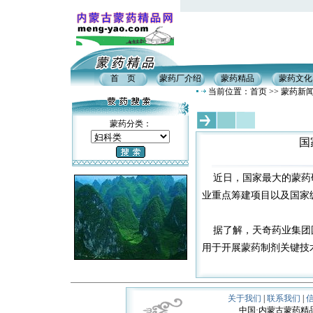
首 页
蒙药厂介绍
蒙药精品
蒙药文化
当前位置：首页 >> 蒙药新
蒙药分类：
国
近日，国家最大的蒙药研
业重点筹建项目以及国家
据了解，天奇药业集团国家
用于开展蒙药制剂关键技
关于我们
|
联系我们
|
中国·内蒙古蒙药精品网